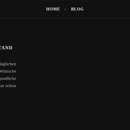
HOME
BLOG
TAND
 täglichen
e Wünsche
gendliche
das schon